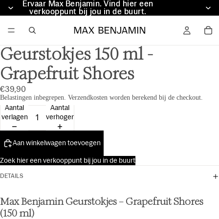
Ervaar Max Benjamin. Vind hier een
Ervaar Max Benjamin. Vind hier een
verkooppunt bij jou in de buurt.
verkooppunt bij jou in de buurt.
Geurstokjes 150 ml -
Grapefruit Shores
€39,90
Belastingen inbegrepen. Verzendkosten worden berekend bij de checkout.
Aantal
Aantal
verlagen
verhogen
Aan winkelwagen toevoegen
Zoek hier een verkooppunt bij jou in de buurt
DETAILS
Max Benjamin Geurstokjes – Grapefruit Shores
(150 ml)