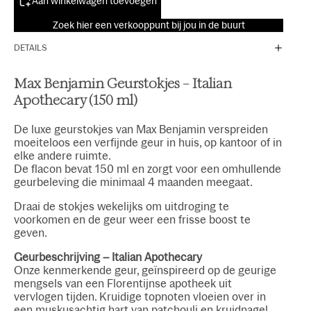
Aan winkelwagen toevoegen
Zoek hier een verkooppunt bij jou in de buurt
DETAILS
Max Benjamin Geurstokjes – Italian
Apothecary (150 ml)
De luxe geurstokjes van Max Benjamin verspreiden
moeiteloos een verfijnde geur in huis, op kantoor of in
elke andere ruimte.
De flacon bevat 150 ml en zorgt voor een omhullende
geurbeleving die minimaal 4 maanden meegaat.
Draai de stokjes wekelijks om uitdroging te
voorkomen en de geur weer een frisse boost te
geven.
Geurbeschrijving – Italian Apothecary
Onze kenmerkende geur, geïnspireerd op de geurige
mengsels van een Florentijnse apotheek uit
vervlogen tijden. Kruidige topnoten vloeien over in
een muskusachtig hart van patchouli en kruidnagel,