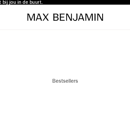
bij jou in de buurt.
bij jou in de buurt.
Bestsellers