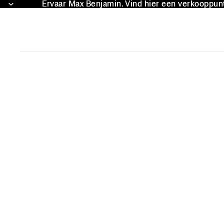
Ervaar Max Benjamin. Vind hier een verkooppunt 
Ervaar Max Benjamin. Vind hier een verkooppunt 