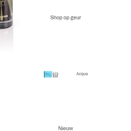
Shop op geur
Geurstok
jes
Geurstokjes
Refills
Acqua
Viva
Geurkaar
sen
Dodi
ci
Nieuw