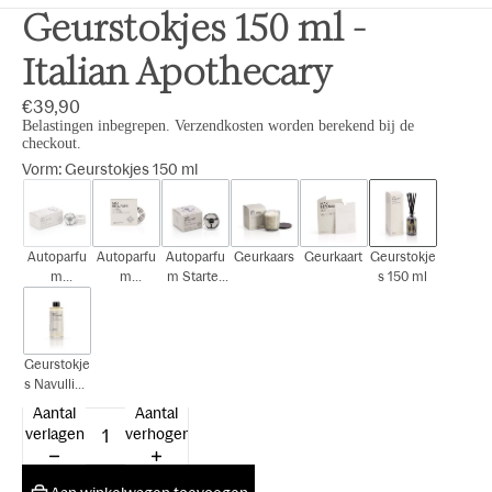
Geurstokjes 150 ml -
Italian Apothecary
€39,90
Belastingen inbegrepen. Verzendkosten worden berekend bij de
checkout.
Vorm
:
Geurstokjes 150 ml
Autoparfu
Autoparfu
Autoparfu
Geurkaars
Geurkaart
Geurstokje
m
m
m Starter
s 150 ml
Cadeauset
Navulling
Kit
Geurstokje
s Navulling
150 ml
Aantal
Aantal
verlagen
verhogen