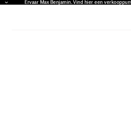
Ervaar Max Benjamin. Vind hier een verkooppunt 
Ervaar Max Benjamin. Vind hier een verkooppunt 