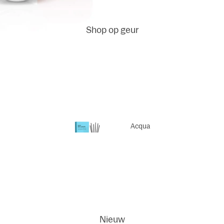
Shop op geur
Geurstok
jes
Geurstokjes
Refills
Acqua
Viva
Geurkaar
sen
Dodi
ci
Nieuw