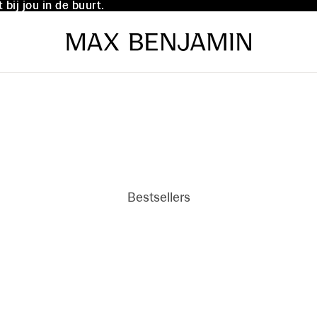
bij jou in de buurt.
bij jou in de buurt.
Bestsellers