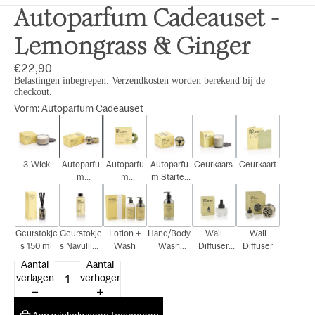
Autoparfum Cadeauset -
Lemongrass & Ginger
€22,90
Belastingen inbegrepen. Verzendkosten worden berekend bij de
checkout.
Vorm
:
Autoparfum Cadeauset
3-Wick
Autoparfu
Autoparfu
Autoparfu
Geurkaars
Geurkaart
m
m
m Starter
Cadeauset
Navulling
Kit
Geurstokje
Geurstokje
Lotion +
Hand/Body
Wall
Wall
s 150 ml
s Navulling
Wash
Wash
Diffuser
Diffuser
150 ml
300ml
Navulling
Aantal
Aantal
15ml
verlagen
verhogen