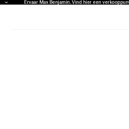
Ervaar Max Benjamin. Vind hier een verkooppunt 
Ervaar Max Benjamin. Vind hier een verkooppunt 