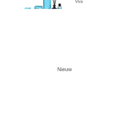
Viva
Geurkaar
sen
Dodi
ci
Wall
Diffusers
Nieuw
French Linen
Water
Geurkaar
ten