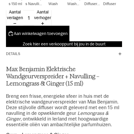
s 150 ml
s Navulling
Wash
Wash
Diffuser
Diffuser
150 ml
300ml
Navulling
Aantal
Aantal
15ml
verlagen
verhogen
Aan winkelwagen toevoegen
Zoek hier een verkooppunt bij jou in de buurt
DETAILS
Max Benjamin Elektrische
Wandgeurverspreider + Navulling –
Lemongrass & Ginger (15 ml)
Breng een frisse, energieke sfeer in huis met de
elektrische wandgeurverspreider van Max Benjamin.
Deze stijlvolle diffuser wordt geleverd met een 15 ml
navulling in de opwekkende geur
Lemongrass &
Ginger
, ontwikkeld in Ierland met hoogwaardige
essentiële oliën van ambachtelijke parfumhuizen.