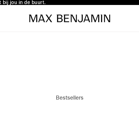
bij jou in de buurt.
bij jou in de buurt.
Bestsellers