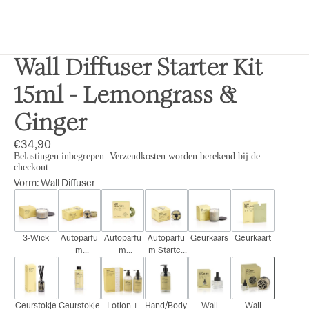
Wall Diffuser Starter Kit
15ml - Lemongrass &
Ginger
€34,90
Belastingen inbegrepen. Verzendkosten worden berekend bij de
checkout.
Vorm
:
Wall Diffuser
3-Wick
Autoparfu
Autoparfu
Autoparfu
Geurkaars
Geurkaart
m
m
m Starter
Cadeauset
Navulling
Kit
Geurstokje
Geurstokje
Lotion +
Hand/Body
Wall
Wall