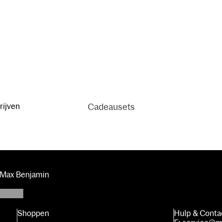
Grapefruit
Shores
Autogeu
ren
Irish Leather
& Oud
Cadeausets
rijven
Hand & Body
Collectie
Privacybeleid
Italian
s Max Benjamin
Contactgegevens
Apothecary
Algemene voorwaarden
Verzendbeleid
Shoppen
Hulp & Conta
Terugbetalingsbeleid