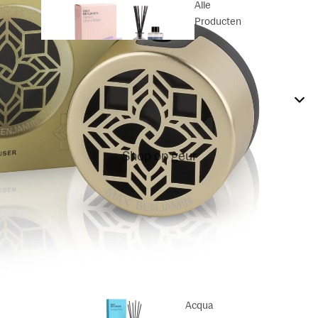
Alle
Producten
Geurstok
jes
Shop op geur
Geurstokjes
Refills
Acqua