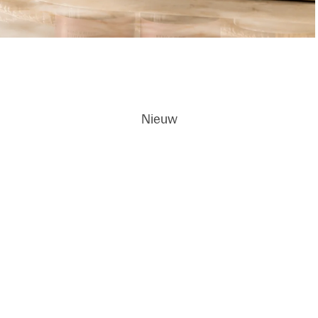
Geurkaar
sen
Dodi
ci
Nieuw
Wall
Diffusers
French Linen
Water
Geurkaar
ten
Grapefruit
Shores