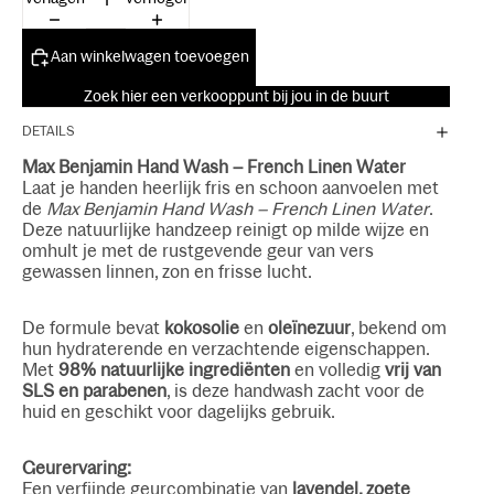
Aan winkelwagen toevoegen
Zoek hier een verkooppunt bij jou in de buurt
DETAILS
Max Benjamin Hand Wash – French Linen Water
Laat je handen heerlijk fris en schoon aanvoelen met
de
Max Benjamin Hand Wash – French Linen Water
.
Deze natuurlijke handzeep reinigt op milde wijze en
omhult je met de rustgevende geur van vers
gewassen linnen, zon en frisse lucht.
De formule bevat
kokosolie
en
oleïnezuur
, bekend om
hun hydraterende en verzachtende eigenschappen.
Met
98% natuurlijke ingrediënten
en volledig
vrij van
SLS en parabenen
, is deze handwash zacht voor de
huid en geschikt voor dagelijks gebruik.
Geurervaring:
Een verfijnde geurcombinatie van
lavendel, zoete