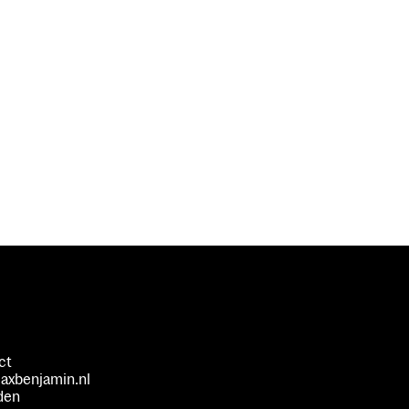
ct
axbenjamin.nl
den