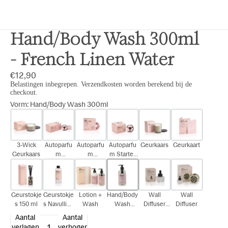
Hand/Body Wash 300ml
- French Linen Water
€12,90
Belastingen inbegrepen. Verzendkosten worden berekend bij de
checkout.
Vorm
:
Hand/Body Wash 300ml
3-Wick
Autoparfu
Autoparfu
Autoparfu
Geurkaars
Geurkaart
Geurkaars
m
m
m Starter
Cadeauset
Navulling
Kit
Geurstokje
Geurstokje
Lotion +
Hand/Body
Wall
Wall
s 150 ml
s Navulling
Wash
Wash
Diffuser
Diffuser
150 ml
300ml
Navulling
Aantal
Aantal
15ml
verlagen
verhogen