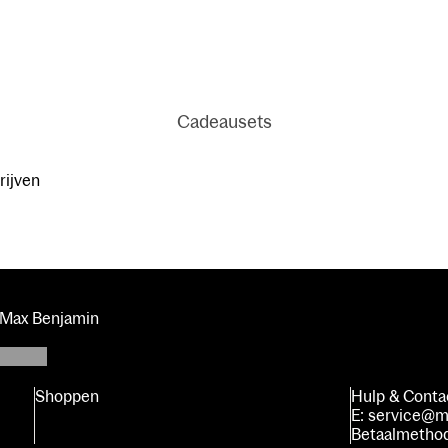
Autogeu
ren
Cadeausets
Irish Leather
& Oud
rijven
Hand & Body
Collectie
Italian
Privacybeleid
Apothecary
s Max Benjamin
Contactgegevens
Algemene voorwaarden
Verzendbeleid
Shoppen
Hulp & Conta
Terugbetalingsbeleid
E: service@m
Betaalmetho
Wettelijke kennisgeving