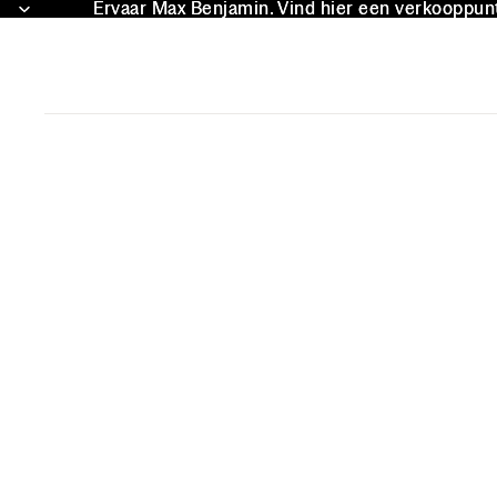
Ervaar Max Benjamin. Vind hier een verkooppunt 
Ervaar Max Benjamin. Vind hier een verkooppunt 