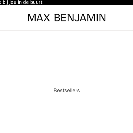
bij jou in de buurt.
bij jou in de buurt.
Bestsellers