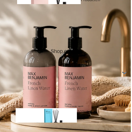
Geurstok
jes
Shop op geur
Geurstokjes
Refills
Acqua
Viva