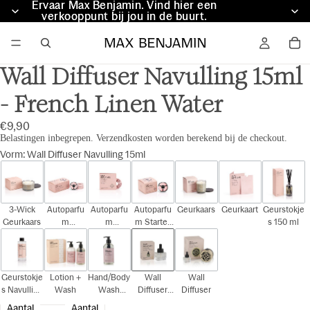
Ervaar Max Benjamin. Vind hier een
Ervaar Max Benjamin. Vind hier een
verkooppunt bij jou in de buurt.
verkooppunt bij jou in de buurt.
Wall Diffuser Navulling 15ml
- French Linen Water
€9,90
Belastingen inbegrepen. Verzendkosten worden berekend bij de checkout.
Vorm
:
Wall Diffuser Navulling 15ml
3-Wick
Autoparfu
Autoparfu
Autoparfu
Geurkaars
Geurkaart
Geurstokje
Geurkaars
m
m
m Starter
s 150 ml
Cadeauset
Navulling
Kit
Geurstokje
Lotion +
Hand/Body
Wall
Wall
s Navulling
Wash
Wash
Diffuser
Diffuser
150 ml
300ml
Navulling
Aantal
Aantal