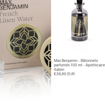
Lit
Français
Max Benjamin - Bâtonnets
parfumés 150 ml - Apothicaire
italien
€39,90 EUR