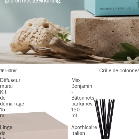
geuren met
25% korting.
Grille de colonne
Filtrer
Diffuseur
Max
mural
Benjamin
Kit
-
de
Bâtonnets
démarrage
parfumés
15
150
ml
ml
-
-
Linge
Apothicaire
de
italien