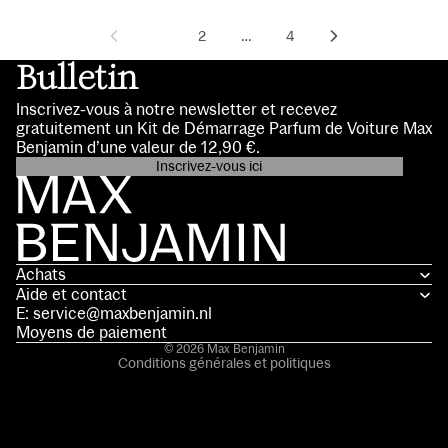
1
2
…
4
Bulletin
Inscrivez-vous à notre newsletter et recevez
gratuitement un Kit de Démarrage Parfum de Voiture Max
Benjamin d’une valeur de 12,90 €.
Inscrivez-vous ici
Politique de confidentialité
Coordonnées
Conditions d’utilisation
Achats
Politique d’expédition
Aide et contact
Politique de remboursement
E: service@maxbenjamin.nl
Mentions légales
Moyens de paiement
© 2026
Max Benjamin
Conditions générales et politiques