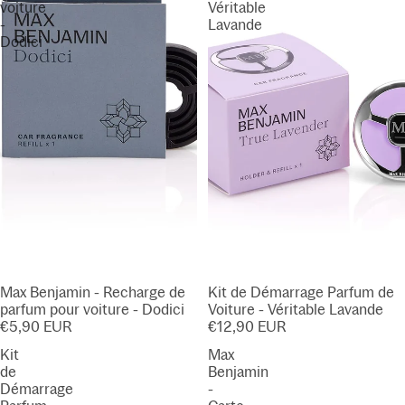
voiture
Véritable
-
Lavande
Dodici
Max Benjamin - Recharge de
Kit de Démarrage Parfum de
parfum pour voiture - Dodici
Voiture - Véritable Lavande
€5,90 EUR
€12,90 EUR
Kit
Max
de
Benjamin
Démarrage
-