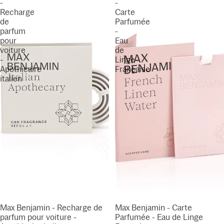
-
-
Recharge
Carte
de
Parfumée
parfum
-
pour
Eau
voiture
de
-
Linge
Apothicaire
Française
italien
Max Benjamin - Recharge de
Max Benjamin - Carte
parfum pour voiture -
Parfumée - Eau de Linge