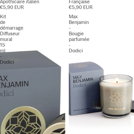
Apothicaire italien
Française
€5,90 EUR
€5,90 EUR
Kit
Max
de
Benjamin
démarrage
-
Diffuseur
Bougie
mural
parfumée
15
-
ml
Dodici
-
Dodici