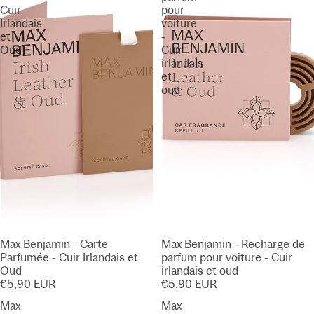
Cuir
pour
Irlandais
voiture
et
-
Oud
Cuir
irlandais
et
oud
Max Benjamin - Carte
Max Benjamin - Recharge de
Parfumée - Cuir Irlandais et
parfum pour voiture - Cuir
Oud
irlandais et oud
€5,90 EUR
€5,90 EUR
Max
Max