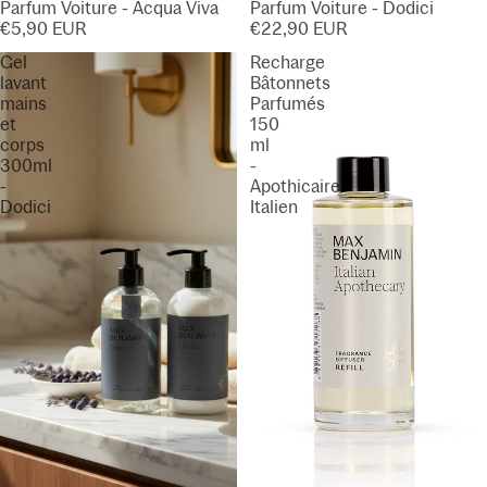
Parfum Voiture - Acqua Viva
Parfum Voiture - Dodici
€5,90 EUR
€22,90 EUR
Gel
Recharge
lavant
Bâtonnets
mains
Parfumés
et
150
corps
ml
300ml
-
-
Apothicaire
Dodici
Italien