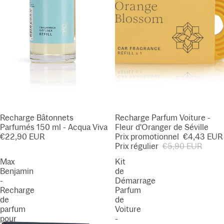
Recharge Bâtonnets
PROMOTION
Recharge Parfum Voiture -
Parfumés 150 ml - Acqua Viva
Fleur d'Oranger de Séville
€22,90 EUR
Prix promotionnel
€4,43 EUR
Prix régulier
€5,90 EUR
Max
Kit
Benjamin
de
-
Démarrage
Recharge
Parfum
de
de
parfum
Voiture
pour
-