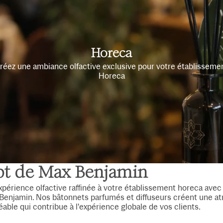
Horeca
réez une ambiance olfactive exclusive pour votre établisseme
Horeca
t de Max Benjamin
périence olfactive raffinée à votre établissement horeca avec 
 Benjamin. Nos bâtonnets parfumés et diffuseurs créent une 
éable qui contribue à l'expérience globale de vos clients.