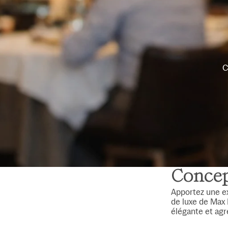
C
Concep
Apportez une ex
de luxe de Max
élégante et agr