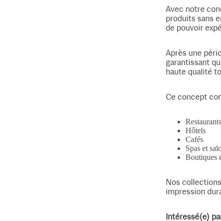
Avec notre conc
produits sans e
de pouvoir expé
Après une pério
garantissant qu
haute qualité t
Ce concept con
Restaurant
Hôtels
Cafés
Spas et sal
Boutiques e
Nos collections
impression dura
Intéressé(e) pa