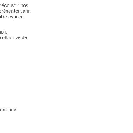
 découvrir nos
résentoir, afin
otre espace.
ple,
 olfactive de
sent une