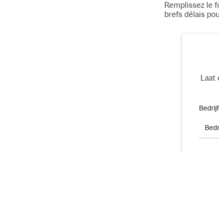
Remplissez le f
brefs délais pou
Laat 
Bedrij
Voorn
E-mail