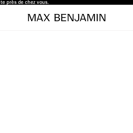
te près de chez vous.
te près de chez vous.