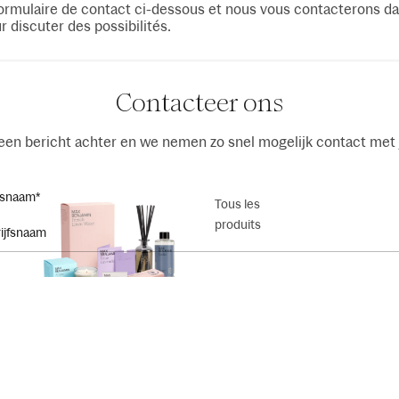
ormulaire de contact ci-dessous et nous vous contacterons da
r discuter des possibilités.
Contacteer ons
een bericht achter en we nemen zo snel mogelijk contact met 
fsnaam
*
Tous les
produits
aam
Achternaam
*
*
Bâtonnets
parfumés
adres
Telefoonnummer
*
*