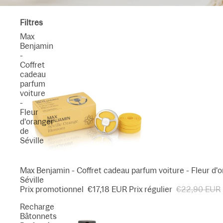
Filtres
Max
Benjamin
-
Coffret
cadeau
parfum
voiture
-
Fleur
d'oranger
de
Séville
PROMOTION
Max Benjamin - Coffret cadeau parfum voiture - Fleur d'
Séville
Prix promotionnel
€17,18 EUR
Prix régulier
€22,90 EUR
Recharge
Bâtonnets