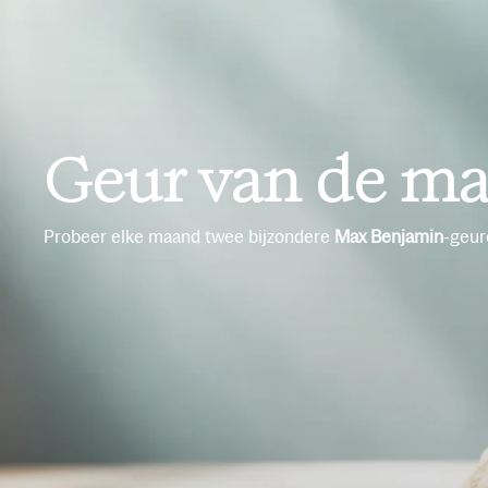
Geur van de m
Probeer elke maand twee bijzondere
Max Benjamin
-geu