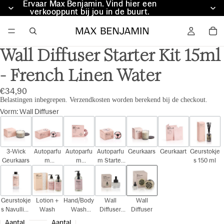
Ervaar Max Benjamin. Vind hier een
Ervaar Max Benjamin. Vind hier een
verkooppunt bij jou in de buurt.
verkooppunt bij jou in de buurt.
Wall Diffuser Starter Kit 15ml
- French Linen Water
€34,90
Belastingen inbegrepen. Verzendkosten worden berekend bij de checkout.
Vorm
:
Wall Diffuser
3-Wick
Autoparfu
Autoparfu
Autoparfu
Geurkaars
Geurkaart
Geurstokje
Geurkaars
m
m
m Starter
s 150 ml
Cadeauset
Navulling
Kit
Geurstokje
Lotion +
Hand/Body
Wall
Wall
s Navulling
Wash
Wash
Diffuser
Diffuser
150 ml
300ml
Navulling
Aantal
Aantal