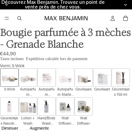
Découvrez Max Benjamin. Trouvez un point de
Découvrez Max Benjamin. Trouvez un point de
vente près de chez vous.
vente près de chez vous.
Bougie parfumée à 3 mèches
- Grenade Blanche
€44,90
Taxes incluses. Expédition calculée lors du paiement.
Vorm
:
3-Wick
3-Wick
Autoparfu
Autoparfu
Autoparfu
Geurkaars
Geurkaart
Geurstokje
m
m
m Starter
s 150 ml
Cadeauset
Navulling
Kit
Geurstokje
Lotion +
Hand/Body
Wall
Wall
s Navulling
Wash
Wash
Diffuser
Diffuser
Diminuer
Augmenter
150 ml
300ml
Navulling