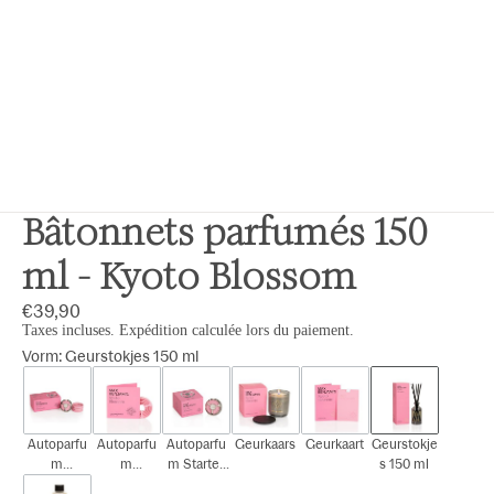
Bâtonnets parfumés 150
ml - Kyoto Blossom
€39,90
Taxes incluses. Expédition calculée lors du paiement.
Vorm
:
Geurstokjes 150 ml
Autoparfu
Autoparfu
Autoparfu
Geurkaars
Geurkaart
Geurstokje
m
m
m Starter
s 150 ml
Cadeauset
Navulling
Kit