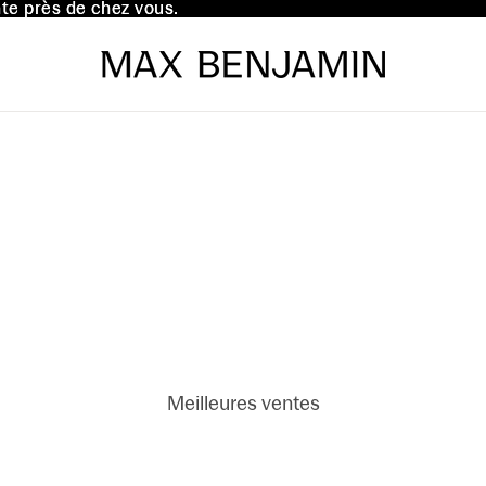
te près de chez vous.
te près de chez vous.
Meilleures ventes