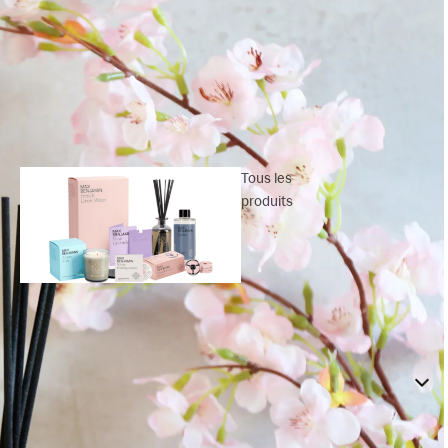
Tous les
produits
Bâtonnets
parfumés