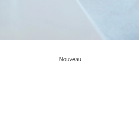
ci
Eau de lin
Cartes
française
parfumées
Nouveau
Grapefruit
Odeurs de
Shores
voiture