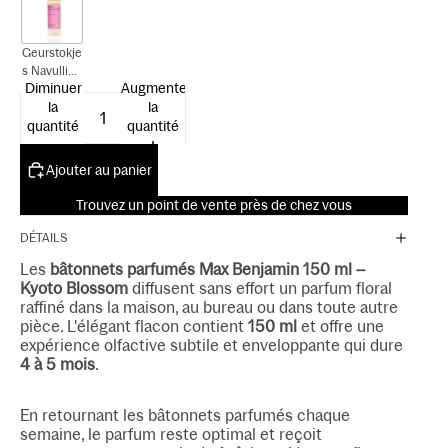
Geurstokje
s Navulling
Diminuer
Augmenter
150 ml
la
la
quantité
quantité
Ajouter au panier
Trouvez un point de vente près de chez vous
DÉTAILS
Les
bâtonnets parfumés Max Benjamin 150 ml –
Kyoto Blossom
diffusent sans effort un parfum floral
raffiné dans la maison, au bureau ou dans toute autre
pièce. L'élégant flacon contient
150 ml
et offre une
expérience olfactive subtile et enveloppante qui dure
4 à 5 mois
.
En retournant les bâtonnets parfumés chaque
semaine, le parfum reste optimal et reçoit