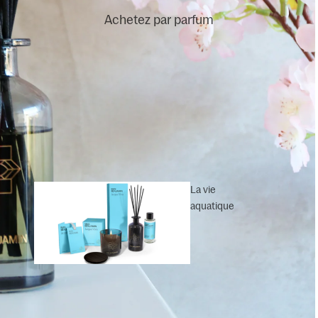
Achetez par parfum
Recharges de
bâtonnets parfumés
Bougies
La vie
parfumées
aquatique
Diffuseurs
Dodi
muraux