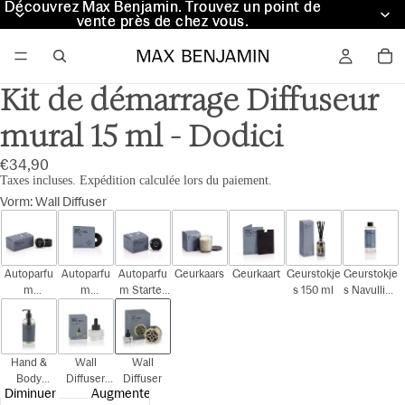
Découvrez Max Benjamin. Trouvez un point de
Découvrez Max Benjamin. Trouvez un point de
vente près de chez vous.
vente près de chez vous.
Kit de démarrage Diffuseur
mural 15 ml - Dodici
€34,90
Taxes incluses. Expédition calculée lors du paiement.
Vorm
:
Wall Diffuser
Autoparfu
Autoparfu
Autoparfu
Geurkaars
Geurkaart
Geurstokje
Geurstokje
m
m
m Starter
s 150 ml
s Navulling
Cadeauset
Navulling
Kit
150 ml
Hand &
Wall
Wall
Body
Diffuser
Diffuser
Diminuer
Augmenter
300ml
Navulling