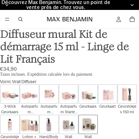
Découvrez Max Benjamin. Trouvez un point de
Découvrez Max Benjamin. Trouvez un point de
vente près de chez vous.
vente près de chez vous.
Diffuseur mural Kit de
démarrage 15 ml - Linge de
Lit Français
€34,90
Taxes incluses. Expédition calculée lors du paiement.
Vorm
:
Wall Diffuser
3-Wick
Autoparfu
Autoparfu
Autoparfu
Geurkaars
Geurkaart
Geurstokje
Geurkaars
m
m
m Starter
s 150 ml
Cadeauset
Navulling
Kit
Geurstokje
Lotion +
Hand/Body
Wall
Wall