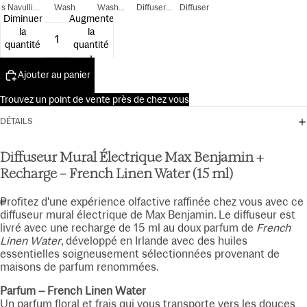
s Navulling
Wash
Wash
Diffuser
Diffuser
Diminuer
Augmenter
150 ml
300ml
Navulling
la
la
15ml
quantité
quantité
Ajouter au panier
Trouvez un point de vente près de chez vous
DÉTAILS
Diffuseur Mural Électrique Max Benjamin +
Recharge – French Linen Water (15 ml)
Profitez d'une expérience olfactive raffinée chez vous avec ce
diffuseur mural électrique de Max Benjamin. Le diffuseur est
livré avec une recharge de 15 ml au doux parfum de
French
Linen Water
, développé en Irlande avec des huiles
essentielles soigneusement sélectionnées provenant de
maisons de parfum renommées.
Parfum – French Linen Water
Un parfum floral et frais qui vous transporte vers les douces