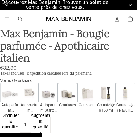
Découvrez Max Benjamin. Trouvez un point de
Découvrez Max Benjamin. Trouvez un point de
vente près de chez vous.
vente près de chez vous.
Max Benjamin - Bougie
parfumée - Apothicaire
italien
€32,90
Taxes incluses. Expédition calculée lors du paiement.
Vorm
:
Geurkaars
Autoparfu
Autoparfu
Autoparfu
Geurkaars
Geurkaart
Geurstokje
Geurstokje
m
m
m Starter
s 150 ml
s Navulling
Diminuer
Augmenter
Cadeauset
Navulling
Kit
150 ml
la
la
quantité
quantité