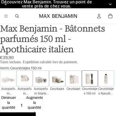
Découvrez Max Benjamin. Trouvez un point de
Découvrez Max Benjamin. Trouvez un point de
vente près de chez vous.
vente près de chez vous.
Max Benjamin - Bâtonnets
parfumés 150 ml -
Apothicaire italien
€39,90
Taxes incluses. Expédition calculée lors du paiement.
Vorm
:
Geurstokjes 150 ml
Autoparfu
Autoparfu
Autoparfu
Geurkaars
Geurkaart
Geurstokje
Geurstokje
m
m
m Starter
s 150 ml
s Navulling
Diminuer
Augmenter
Cadeauset
Navulling
Kit
150 ml
la
la
quantité
quantité