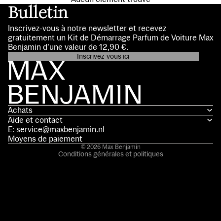
Bulletin
Inscrivez-vous à notre newsletter et recevez
gratuitement un Kit de Démarrage Parfum de Voiture Max
Benjamin d’une valeur de 12,90 €.
Inscrivez-vous ici
Politique de confidentialité
Coordonnées
Conditions d’utilisation
Achats
Politique d’expédition
Aide et contact
Politique de remboursement
E: service@maxbenjamin.nl
Mentions légales
Moyens de paiement
© 2026
Max Benjamin
Conditions générales et politiques