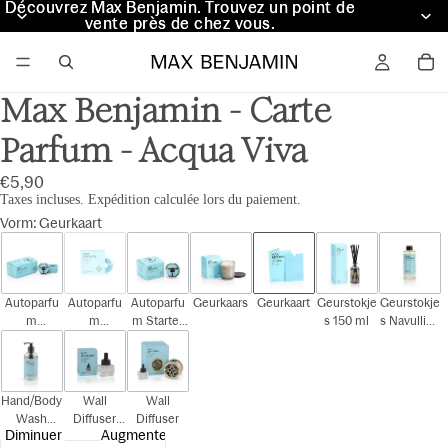
Découvrez Max Benjamin. Trouvez un point de
Découvrez Max Benjamin. Trouvez un point de
vente près de chez vous.
vente près de chez vous.
Max Benjamin - Carte
Parfum - Acqua Viva
€5,90
Taxes incluses. Expédition calculée lors du paiement.
Vorm
:
Geurkaart
Autoparfu
Autoparfu
Autoparfu
Geurkaars
Geurkaart
Geurstokje
Geurstokje
m
m
m Starter
s 150 ml
s Navulling
Cadeauset
Navulling
Kit
150 ml
Hand/Body
Wall
Wall
Wash
Diffuser
Diffuser
Diminuer
Augmenter
300ml
Navulling