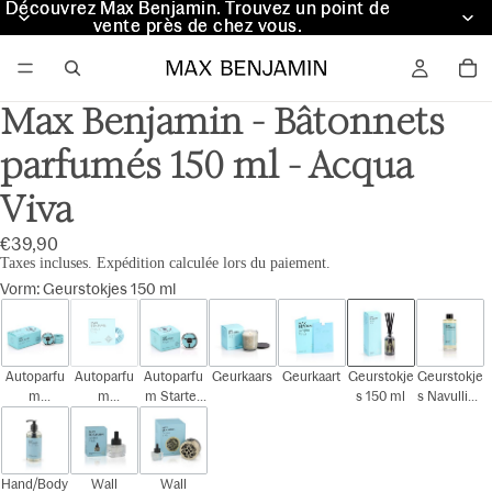
Découvrez Max Benjamin. Trouvez un point de
Découvrez Max Benjamin. Trouvez un point de
vente près de chez vous.
vente près de chez vous.
Max Benjamin - Bâtonnets
parfumés 150 ml - Acqua
Viva
€39,90
Taxes incluses. Expédition calculée lors du paiement.
Vorm
:
Geurstokjes 150 ml
Autoparfu
Autoparfu
Autoparfu
Geurkaars
Geurkaart
Geurstokje
Geurstokje
m
m
m Starter
s 150 ml
s Navulling
Cadeauset
Navulling
Kit
150 ml
Hand/Body
Wall
Wall