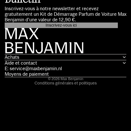
Bulletin
Inscrivez-vous à notre newsletter et recevez
gratuitement un Kit de Démarrage Parfum de Voiture Max
Benjamin d’une valeur de 12,90 €.
Inscrivez-vous ici
Politique de confidentialité
Coordonnées
Conditions d’utilisation
Achats
Politique d’expédition
Aide et contact
Politique de remboursement
E: service@maxbenjamin.nl
Mentions légales
Moyens de paiement
© 2026
Max Benjamin
Conditions générales et politiques