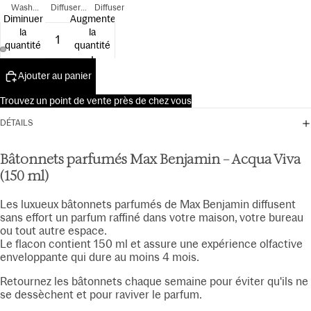
Wash
Diffuser
Diffuser
Diminuer
Augmenter
300ml
Navulling
la
la
15ml
quantité
quantité
Ajouter au panier
Trouvez un point de vente près de chez vous
DÉTAILS
Bâtonnets parfumés Max Benjamin – Acqua Viva
(150 ml)
Les luxueux bâtonnets parfumés de Max Benjamin diffusent
sans effort un parfum raffiné dans votre maison, votre bureau
ou tout autre espace.
Le flacon contient 150 ml et assure une expérience olfactive
enveloppante qui dure au moins 4 mois.
Retournez les bâtonnets chaque semaine pour éviter qu'ils ne
se dessèchent et pour raviver le parfum.